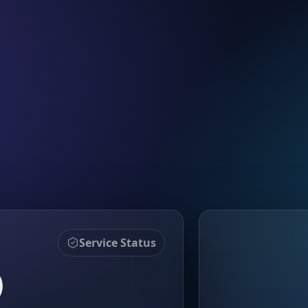
Service Status
）